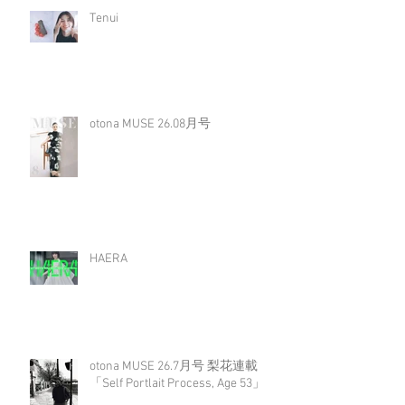
Tenui
otona MUSE 26.08月号
HAERA
otona MUSE 26.7月号 梨花連載
「Self Portlait Process, Age 53」