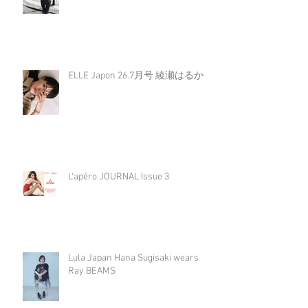
ELLE Japon 26.7月号 綾瀬はるか
L‘apéro JOURNAL Issue 3
Lula Japan Hana Sugisaki wears
Ray BEAMS