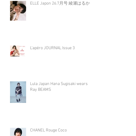
ELLE Japon 26.7月号 綾瀬はるか
L‘apéro JOURNAL Issue 3
Lula Japan Hana Sugisaki wears
Ray BEAMS
CHANEL Rouge Coco