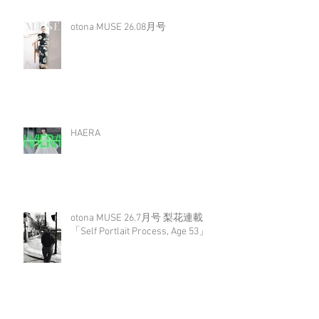
otona MUSE 26.08月号
HAERA
otona MUSE 26.7月号 梨花連載
「Self Portlait Process, Age 53」