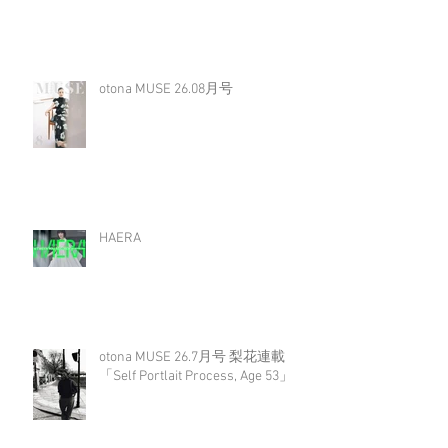
otona MUSE 26.08月号
HAERA
otona MUSE 26.7月号 梨花連載
「Self Portlait Process, Age 53」