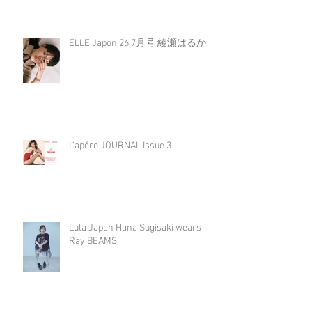
ELLE Japon 26.7月号 綾瀬はるか
L‘apéro JOURNAL Issue 3
Lula Japan Hana Sugisaki wears
Ray BEAMS