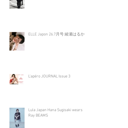
ELLE Japon 26.7月号 綾瀬はるか
L‘apéro JOURNAL Issue 3
Lula Japan Hana Sugisaki wears
Ray BEAMS