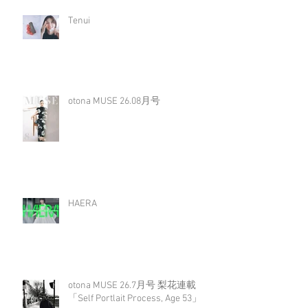
Tenui
otona MUSE 26.08月号
HAERA
otona MUSE 26.7月号 梨花連載
「Self Portlait Process, Age 53」