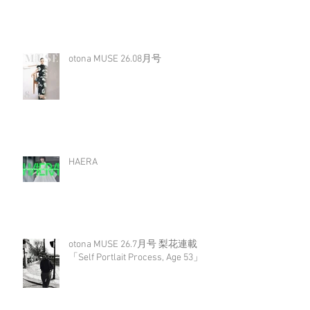
otona MUSE 26.08月号
HAERA
otona MUSE 26.7月号 梨花連載
「Self Portlait Process, Age 53」