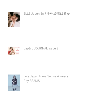
ELLE Japon 26.7月号 綾瀬はるか
L‘apéro JOURNAL Issue 3
Lula Japan Hana Sugisaki wears
Ray BEAMS