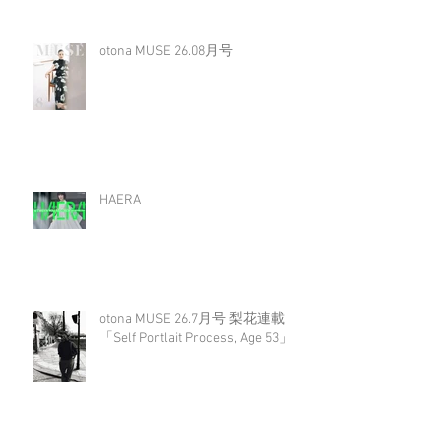
otona MUSE 26.08月号
HAERA
otona MUSE 26.7月号 梨花連載
「Self Portlait Process, Age 53」