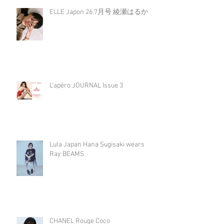
ELLE Japon 26.7月号 綾瀬はるか
L‘apéro JOURNAL Issue 3
Lula Japan Hana Sugisaki wears
Ray BEAMS
CHANEL Rouge Coco