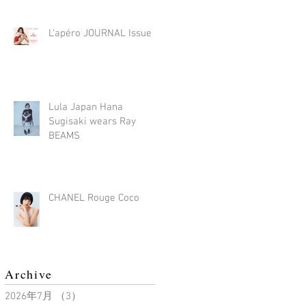
L‘apéro JOURNAL Issue 3
Lula Japan Hana
Sugisaki wears Ray
BEAMS
CHANEL Rouge Coco
Archive
2026年7月
（3）
3件の記事