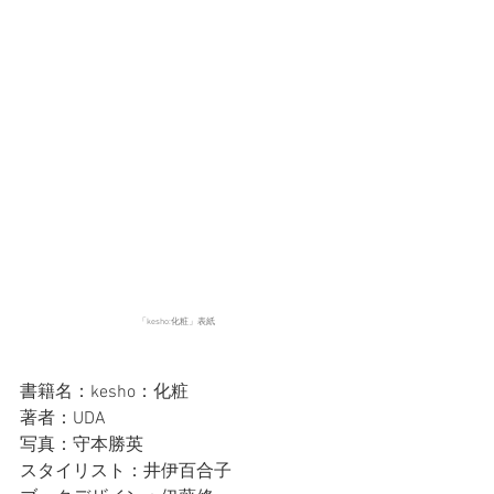
「kesho:化粧」表紙
書籍名：kesho：化粧　 
著者：UDA 　 
写真：守本勝英 
スタイリスト：井伊百合子 