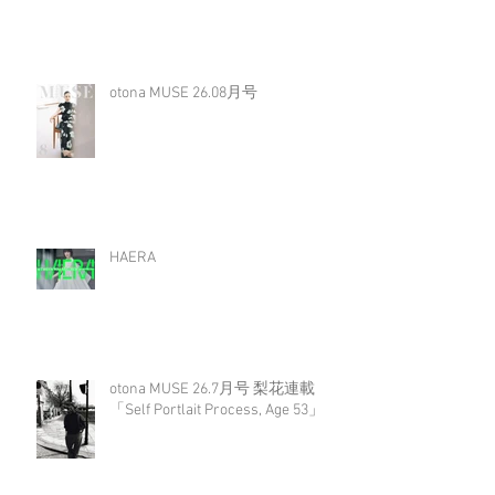
otona MUSE 26.08月号
HAERA
otona MUSE 26.7月号 梨花連載
「Self Portlait Process, Age 53」