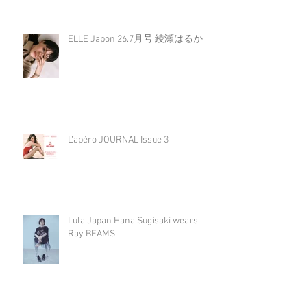
ELLE Japon 26.7月号 綾瀬はるか
L‘apéro JOURNAL Issue 3
Lula Japan Hana Sugisaki wears
Ray BEAMS