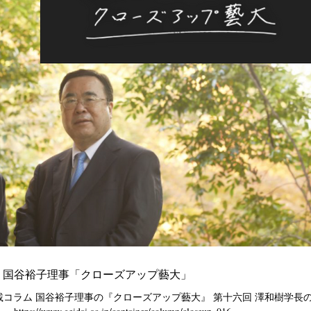
ム 国谷裕子理事「クローズアップ藝大」
連載コラム 国谷裕子理事の『クローズアップ藝大』 第十六回 澤和樹学長