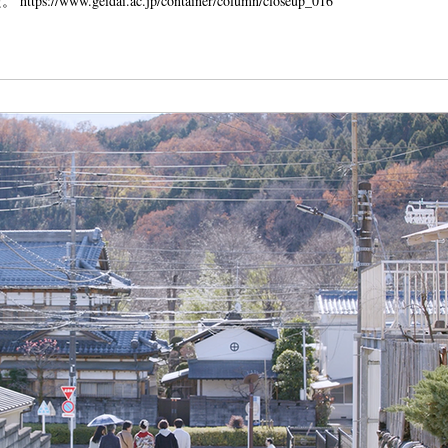
www.geidai.ac.jp/container/column/closeup_016