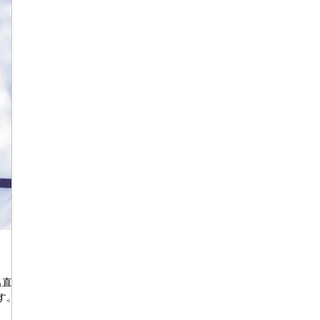
名直子
す。