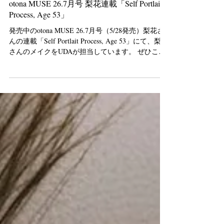
otona MUSE 26.7月号 梨花連載「Self Portlait
Process, Age 53」
発売中のotona MUSE 26.7月号（5/28発売）梨花さ
んの連載「Self Portlait Process, Age 53」にて、梨花
さんのメイクをUDAが担当しています。 ぜひこち
らからご覧下さい。 #2「いろんなことを経験し
て、憧れていた『かっこいい』がなじんできた」
梨花が語る【老いと服】
https://otonamuse.jp/fashion/217894/ #1 も同じく担当
しました。 「どこに美しさを見つけるかは、人そ
れぞれ」モデル・梨花が語る【老いについて】新
連載 https://otonamuse.jp/lifestyle/211627/