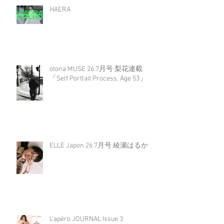
HAERA
otona MUSE 26.7月号 梨花連載
「Self Portlait Process, Age 53」
ELLE Japon 26.7月号 綾瀬はるか
L‘apéro JOURNAL Issue 3