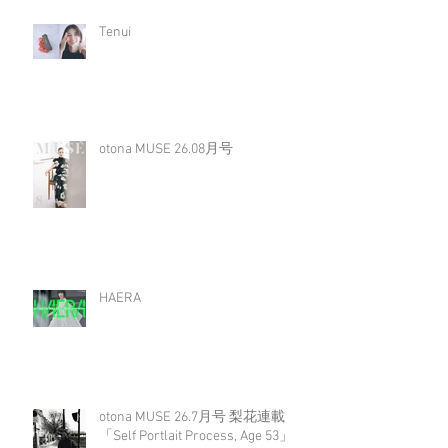
Tenui
otona MUSE 26.08月号
HAERA
otona MUSE 26.7月号 梨花連載
「Self Portlait Process, Age 53」