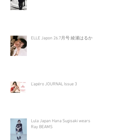
ELLE Japon 26.7月号 綾瀬はるか
L‘apéro JOURNAL Issue 3
Lula Japan Hana Sugisaki wears
Ray BEAMS