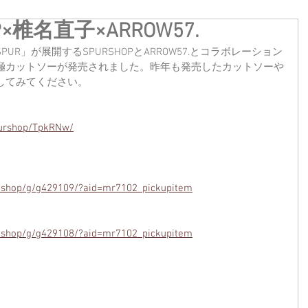
×椎名直子×ARROW57.
R」が展開するSPURSHOPとARROW57.とコラボレーション
極カットソーが発売されました。昨年も発売したカットソーや
してみてください。
spurshop/TpkRNw/
lla/shop/g/g429109/?aid=mr7102_pickupitem
lla/shop/g/g429108/?aid=mr7102_pickupitem