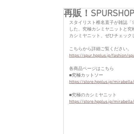
再販！SPURSHOP
スタイリスト椎名直子が雑誌「SPU
した、究極カシミヤニットと究
カシミヤニット、ぜひチェック
こちらから詳細ご覧ください。
https://spur.hpplus.jp/fashion/
各商品ページはこちら
■
究極カットソー
https://store.hpplus.jp/mirabe
■究極のカシミヤニット
https://store.hpplus.jp/mirabe