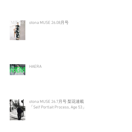
otona MUSE 26.08月号
HAERA
otona MUSE 26.7月号 梨花連載
「Self Portlait Process, Age 53」