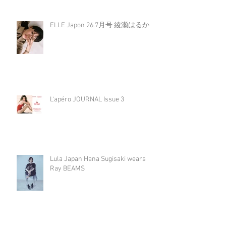
ELLE Japon 26.7月号 綾瀬はるか
L‘apéro JOURNAL Issue 3
Lula Japan Hana Sugisaki wears
Ray BEAMS