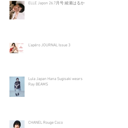
ELLE Japon 26.7月号 綾瀬はるか
L‘apéro JOURNAL Issue 3
Lula Japan Hana Sugisaki wears
Ray BEAMS
CHANEL Rouge Coco