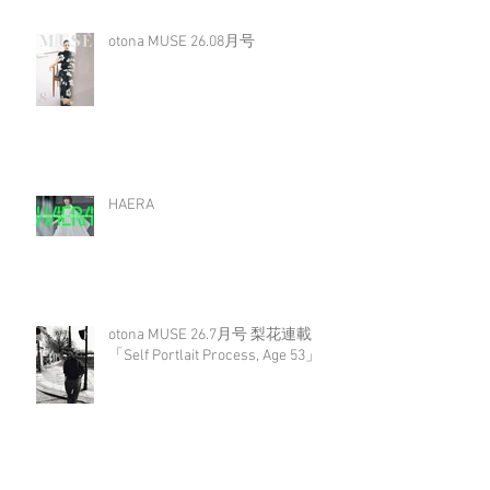
otona MUSE 26.08月号
HAERA
otona MUSE 26.7月号 梨花連載
「Self Portlait Process, Age 53」