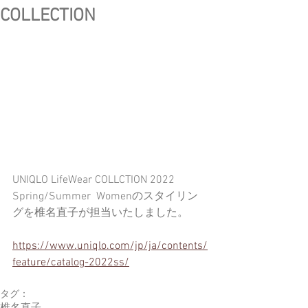
COLLECTION
UNIQLO LifeWear COLLCTION 2022 
Spring/Summer  Womenのスタイリン
グを椎名直子が担当いたしました。
https://www.uniqlo.com/jp/ja/contents/
feature/catalog-2022ss/
タグ：