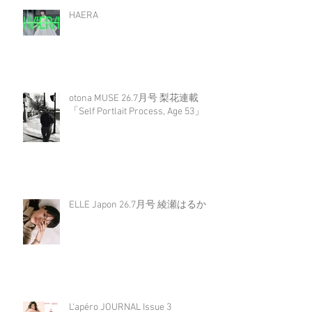
HAERA
otona MUSE 26.7月号 梨花連載
「Self Portlait Process, Age 53」
ELLE Japon 26.7月号 綾瀬はるか
L‘apéro JOURNAL Issue 3